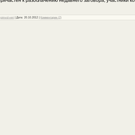
ричастен к разоблачению недавнего заговора, участники к
:
simvol-veri
| Дата:
20.10.2012
|
Комментарии (2)