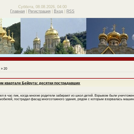
Суббота, 08.08.2026, 04:00
Главная
|
Регистрация
|
Вход
|
RSS
ь
»
20
ком квартале Бейрута: десятки пострадавших