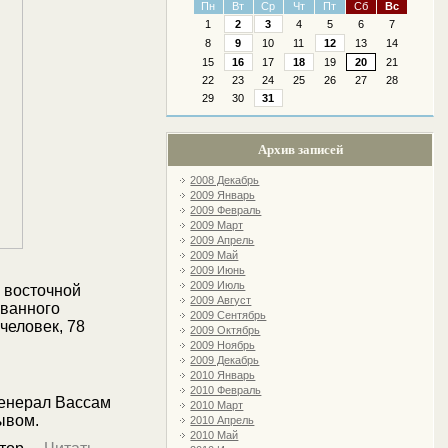
Пн
Вт
Ср
Чт
Пт
Сб
Вс
1
2
3
4
5
6
7
8
9
10
11
12
13
14
15
16
17
18
19
20
21
22
23
24
25
26
27
28
29
30
31
Архив записей
2008 Декабрь
2009 Январь
2009 Февраль
2009 Март
2009 Апрель
2009 Май
2009 Июнь
2009 Июль
 восточной
2009 Август
ованного
2009 Сентябрь
человек, 78
2009 Октябрь
2009 Ноябрь
2009 Декабрь
2010 Январь
2010 Февраль
генерал Вассам
2010 Март
ывом.
2010 Апрель
2010 Май