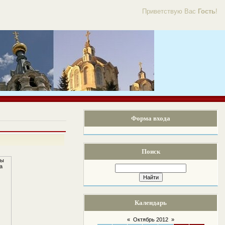
Приветствую Вас
Гость
!
Форма входа
Поиск
Календарь
«
Октябрь 2012
»