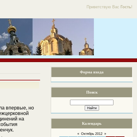
Приветствую Вас
Гость
!
Форма входа
Поиск
ла впервые, но
межцерковной
динений на
Календарь
 события
енчук.
«
Октябрь 2012
»