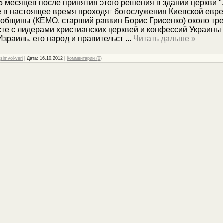
5 месяцев после принятия этого решения в здании церкви 
е в настоящее время проходят богослужения Киевской евр
 общины (КЕМО, старший раввин Борис Грисенко) около тре
те с лидерами христианских церквей и конфессий Украины
Израиль, его народ и правительст
...
Читать дальше »
:
simvol-veri
| Дата:
16.10.2012
|
Комментарии (0)