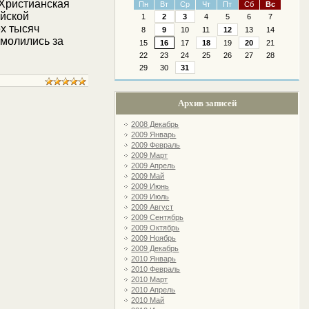
"Христианская
Пн
Вт
Ср
Чт
Пт
Сб
Вс
ейской
1
2
3
4
5
6
7
х тысяч
8
9
10
11
12
13
14
 молились за
15
16
17
18
19
20
21
22
23
24
25
26
27
28
29
30
31
Архив записей
2008 Декабрь
2009 Январь
2009 Февраль
2009 Март
2009 Апрель
2009 Май
2009 Июнь
2009 Июль
2009 Август
2009 Сентябрь
2009 Октябрь
2009 Ноябрь
2009 Декабрь
2010 Январь
2010 Февраль
2010 Март
2010 Апрель
2010 Май