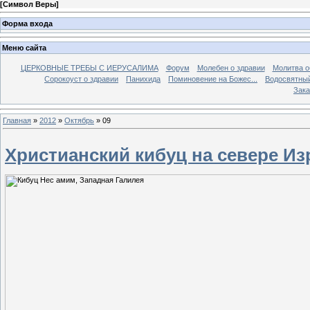
[
Символ Веры
]
Форма входа
Меню сайта
ЦЕРКОВНЫЕ ТРЕБЫ С ИЕРУСАЛИМА
Форум
Молебен о здравии
Молитва о
Сорокоуст о здравии
Панихида
Поминовение на Божес...
Водосвятны
Зака
Главная
»
2012
»
Октябрь
»
09
Христианский кибуц на севере Из