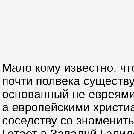
Мало кому известно, чт
почти полвека существу
основанный не евреями
а европейскими христи
соседству со знаменит
Гетаот в Западнй Галил