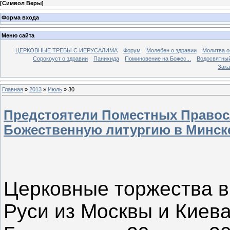
[
Символ Веры
]
Форма входа
Меню сайта
ЦЕРКОВНЫЕ ТРЕБЫ С ИЕРУСАЛИМА
Форум
Молебен о здравии
Молитва о
Сорокоуст о здравии
Панихида
Поминовение на Божес...
Водосвятны
Зака
Главная
»
2013
»
Июль
»
30
Предстоятели Поместных Право
Божественную литургию в Минск
Церковные торжества в
Руси из Москвы и Киев