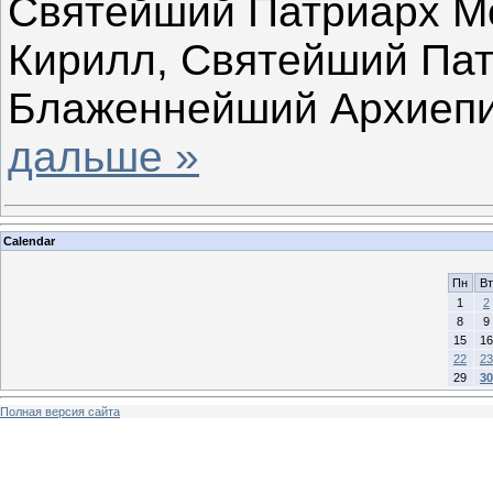
Святейший Патриарх Мо
Кирилл, Святейший Пат
Блаженнейший Архиеп
дальше »
Calendar
Пн
Вт
1
2
8
9
15
16
22
23
29
30
Полная версия сайта