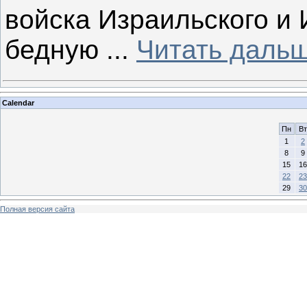
войска Израильского и 
бедную
...
Читать дальш
Calendar
Пн
Вт
1
2
8
9
15
16
22
23
29
30
Полная версия сайта