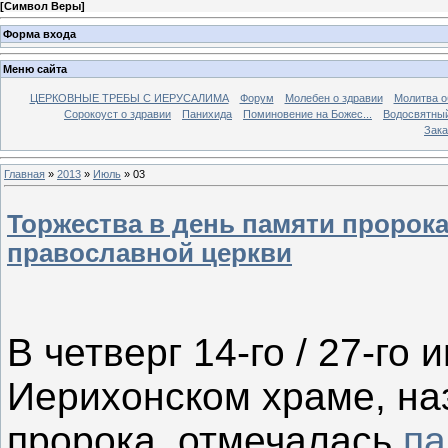
[
Символ Веры
]
Форма входа
Меню сайта
ЦЕРКОВНЫЕ ТРЕБЫ С ИЕРУСАЛИМА
Форум
Молебен о здравии
Молитва о
Сорокоуст о здравии
Панихида
Поминовение на Божес...
Водосвятны
Зака
Главная
»
2013
»
Июль
»
03
Торжества в день памяти пророк
православной церкви
В четверг 14-го / 27-го
Иерихонском храме, на
пророка, отмечалась
па