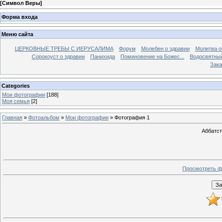
[
Символ Веры
]
Форма входа
Меню сайта
ЦЕРКОВНЫЕ ТРЕБЫ С ИЕРУСАЛИМА
Форум
Молебен о здравии
Молитва о
Сорокоуст о здравии
Панихида
Поминовение на Божес...
Водосвятны
Зака
Categories
Мои фотографии
[188]
Моя семья
[2]
Главная
»
Фотоальбом
»
Мои фотографии
» Фотография 1
Аббатст
Просмотреть ф