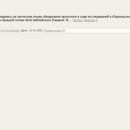
надпись на греческом языке обнаружили археологи в ходе исследований в Изреельско
н бывшей полем битв библейского Израиля. В
...
Читать дальше »
:
IRUSALIM2008
| Дата:
21.01.2021
|
Комментарии (0)