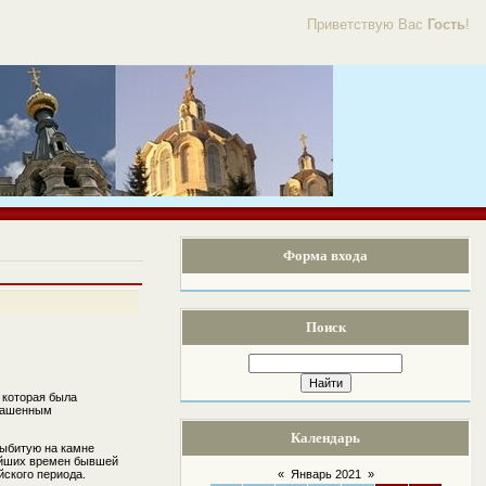
Приветствую Вас
Гость
!
Форма входа
Поиск
 которая была
крашенным
Календарь
Выбитую на камне
нейших времен бывшей
йского периода.
«
Январь 2021
»