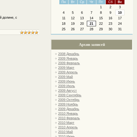
Пн
Вт
Ср
Чт
Пт
Сб
Вс
1
2
3
4
5
6
7
8
9
10
й долине, с
11
12
13
14
15
16
17
18
19
20
21
22
23
24
25
26
27
28
29
30
31
Архив записей
2008 Декабрь
2009 Январь
2009 Февраль
2009 Март
2009 Апрель
2009 Май
2009 Июнь
2009 Июль
2009 Август
2009 Сентябрь
2009 Октябрь
2009 Ноябрь
2009 Декабрь
2010 Январь
2010 Февраль
2010 Март
2010 Апрель
2010 Май
2010 Июнь