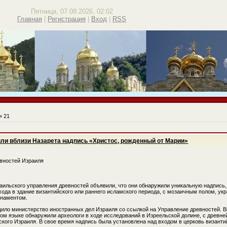
Пятница, 07.08.2026, 02:02
Главная
|
Регистрация
|
Вход
|
RSS
»
21
ли вблизи Назарета надпись «Христос, рожденный от Марии»
аильского управления древностей объявили, что они обнаружили уникальную надпись,
хода в здание византийского или раннего исламского периода, с мозаичным полом, у
рнаментом.
ило министерство иностранных дел Израиля со ссылкой на Управление древностей. 
ком языке обнаружили археологи в ходе исследований в Изреельской долине, с древ
ского Израиля. В свое время надпись была установлена над входом в церковь византи