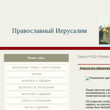
Православный Иерусалим
Главная
»
2021
»
Январь
Меню сайта
ЦЕРКОВНЫЕ ТРЕБЫ С ИЕРУСАЛИМА
Археологи обнаружи
ФОРУМ
МОЛЕБЕН О ЗДРАВИИ
МОЛИТВА ОБ УПОКОЕНИИ
Представители изр
выгравирована у в
МОЛИТВА О ЗДРАВИИ
геометрическим о
СВЕЧА О УПОКОЕНИИ
Об открытии сообщ
надпись на гречес
полем битв библей
СВЕЧА О ЗДРАВИИ