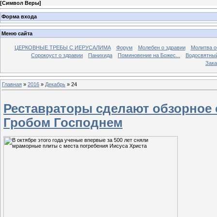
[
Символ Веры
]
Форма входа
Меню сайта
ЦЕРКОВНЫЕ ТРЕБЫ С ИЕРУСАЛИМА
Форум
Молебен о здравии
Молитва о
Сорокоуст о здравии
Панихида
Поминовение на Божес...
Водосвятны
Зака
Главная
»
2016
»
Декабрь
»
24
Реставраторы сделают обзорное 
Гробом Господнем