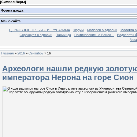
[
Символ Веры
]
Форма входа
Меню сайта
ЦЕРКОВНЫЕ ТРЕБЫ С ИЕРУСАЛИМА
Форум
Молебен о здравии
Молитва о
Сорокоуст о здравии
Панихида
Поминовение на Божес...
Водосвятны
Зака
Главная
»
2016
»
Сентябрь
»
16
Археологи нашли редкую золотую
императора Нерона на горе Сион