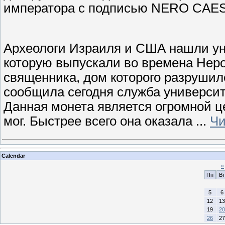
императора с подписью NERO CAE
Археологи Израиля и США нашли ун
которую выпускали во времена Неро
священника, дом которого разрушил
сообщила сегодня служба универси
Данная монета является огромной це
мог. Быстрее всего она оказала
...
Чи
Calendar
«
Пн
Вт
5
6
12
13
19
20
26
27