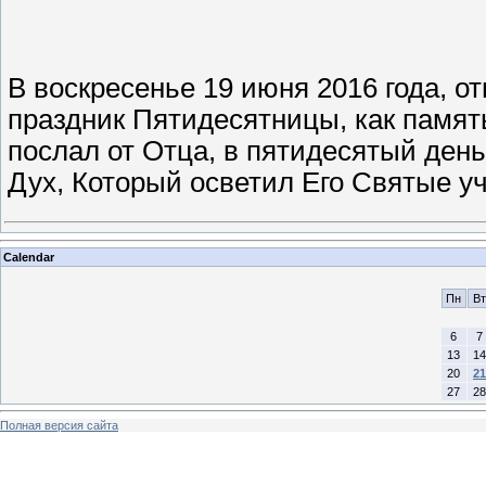
В воскресенье 19 июня 2016 года, 
праздник Пятидесятницы, как память
послал от Отца, в пятидесятый ден
Дух, Который осветил Его Святые у
Calendar
Пн
Вт
6
7
13
14
20
21
27
28
Полная версия сайта