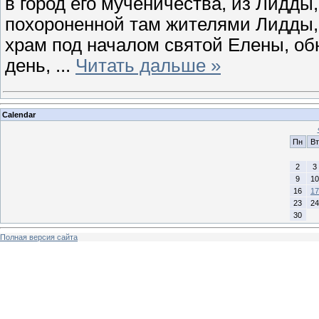
в город его мученичества, из Лидды,
похороненной там жителями Лидды,
храм под началом святой Елены, обн
день,
...
Читать дальше »
Calendar
Пн
Вт
2
3
9
10
16
17
23
24
30
Полная версия сайта