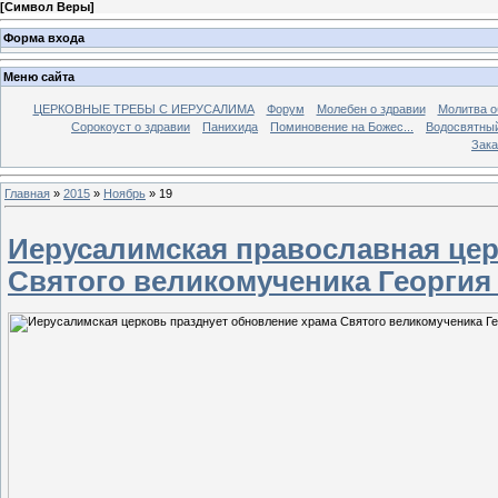
[
Символ Веры
]
Форма входа
Меню сайта
ЦЕРКОВНЫЕ ТРЕБЫ С ИЕРУСАЛИМА
Форум
Молебен о здравии
Молитва о
Сорокоуст о здравии
Панихида
Поминовение на Божес...
Водосвятны
Зака
Главная
»
2015
»
Ноябрь
»
19
Иерусалимская православная цер
Святого великомученика Георгия 