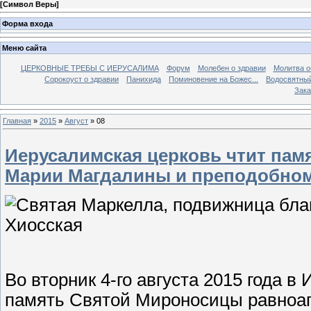
[
Символ Веры
]
Форма входа
Меню сайта
ЦЕРКОВНЫЕ ТРЕБЫ С ИЕРУСАЛИМА
Форум
Молебен о здравии
Молитва о
Сорокоуст о здравии
Панихида
Поминовение на Божес...
Водосвятны
Зака
Главная
»
2015
»
Август
»
08
Иерусалимская церковь чтит па
Марии Магдалины и преподобно
Во вторник 4-го августа 2015 года 
память Святой Мироносицы равноа