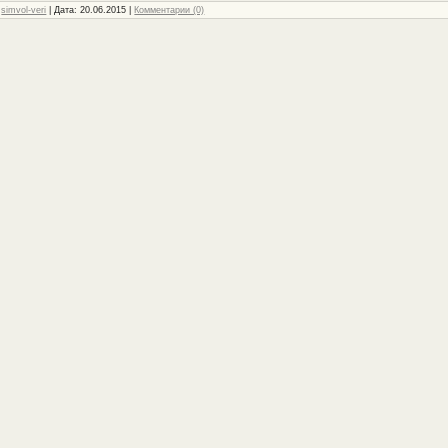
:
simvol-veri
| Дата:
20.06.2015
|
Комментарии (0)