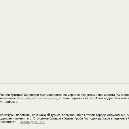
России Дмитрий Медведев дал распоряжение управлению делами президента РФ «офо
 знаменитое
Александровское подворье
, а также церковь святого Александра Невского
Интерфакс».
ько каждый паломник, но и каждый турист, побывавший в Старом городе Иерусалима, з
одворье и помнит его. Это самое близкое к Храму Гроба Господня русское владение в 
составляет
...
Читать дальше »