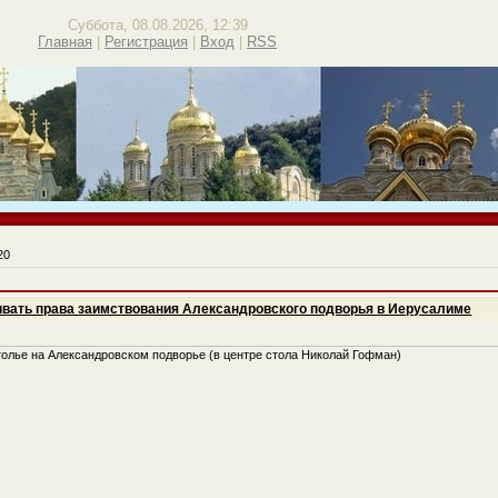
Суббота, 08.08.2026, 12:39
Главная
|
Регистрация
|
Вход
|
RSS
20
ивать права заимствования Александровского подворья в Иерусалиме