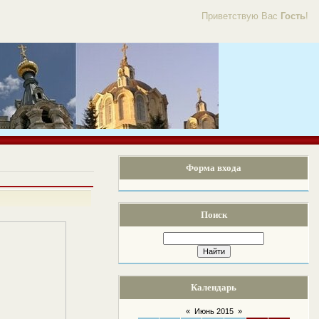
Приветствую Вас
Гость
!
Форма входа
Поиск
Календарь
«
Июнь 2015
»