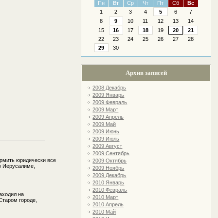
Пн
Вт
Ср
Чт
Пт
Сб
Вс
1
2
3
4
5
6
7
8
9
10
11
12
13
14
15
16
17
18
19
20
21
22
23
24
25
26
27
28
29
30
Архив записей
2008 Декабрь
2009 Январь
2009 Февраль
2009 Март
2009 Апрель
2009 Май
2009 Июнь
2009 Июль
2009 Август
2009 Сентябрь
рмить юридически все
2009 Октябрь
 в Иерусалиме,
2009 Ноябрь
2009 Декабрь
2010 Январь
2010 Февраль
аходил на
2010 Март
Старом городе,
2010 Апрель
2010 Май