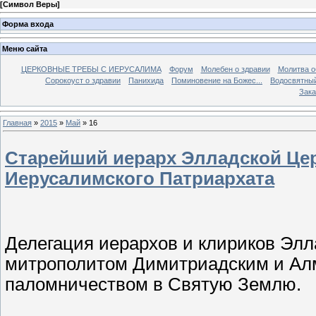
[
Символ Веры
]
Форма входа
Меню сайта
ЦЕРКОВНЫЕ ТРЕБЫ С ИЕРУСАЛИМА
Форум
Молебен о здравии
Молитва о
Сорокоуст о здравии
Панихида
Поминовение на Божес...
Водосвятны
Зака
Главная
»
2015
»
Май
»
16
Старейший иерарх Элладской Це
Иерусалимского Патриархата
Делегация иерархов и клириков Элл
митрополитом Димитриадским и Ал
паломничеством в Святую Землю.