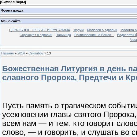
[
Символ Веры
]
Форма входа
Меню сайта
ЦЕРКОВНЫЕ ТРЕБЫ С ИЕРУСАЛИМА
Форум
Молебен о здравии
Молитва о
Сорокоуст о здравии
Панихида
Поминовение на Божес...
Водосвятны
Зака
Главная
»
2014
»
Сентябрь
»
13
Божественная Литургия в день па
славного Пророка, Предтечи и К
Пусть память о трагическом событи
усекновении главы святого Пророка
всем нам — и тем, кто говорит слов
слово, — и говорить, и слушать во 