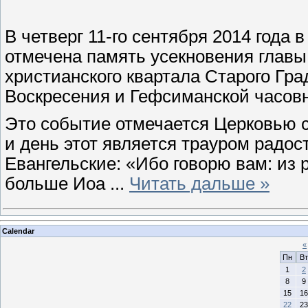
В четверг 11-го сентября 2014 года
отмечена память усекновения главы
христианского квартала Старого Гр
Воскресения и Гефсиманской часов
Это событие отмечается Церковью 
и день этот является трауром радо
Евангельские: «Ибо говорю вам: из 
больше Иоа
...
Читать дальше »
Calendar
«
Пн
Вт
1
2
8
9
15
16
22
23