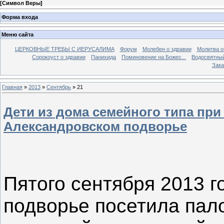
[
Символ Веры
]
Форма входа
Меню сайта
ЦЕРКОВНЫЕ ТРЕБЫ С ИЕРУСАЛИМА
Форум
Молебен о здравии
Молитва о
Сорокоуст о здравии
Панихида
Поминовение на Божес...
Водосвятны
Зака
Главная
»
2013
»
Сентябрь
»
21
Дети из дома семейного типа при
Александровском подворье
Пятого сентября 2013 
подворье посетила пал