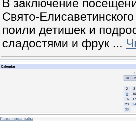
В заключение посещени
Свято-Елисаветинского
поили детишек и подро
сладостями и фрук
...
Ч
Calendar
«
Пн
Вт
2
3
9
10
16
17
23
24
30
Полная версия сайта