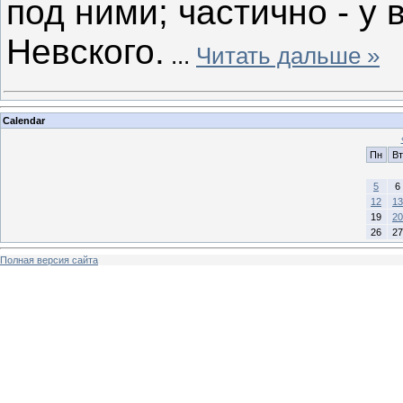
под ними; частично - у 
Невского.
...
Читать дальше »
Calendar
Пн
Вт
5
6
12
13
19
20
26
27
Полная версия сайта