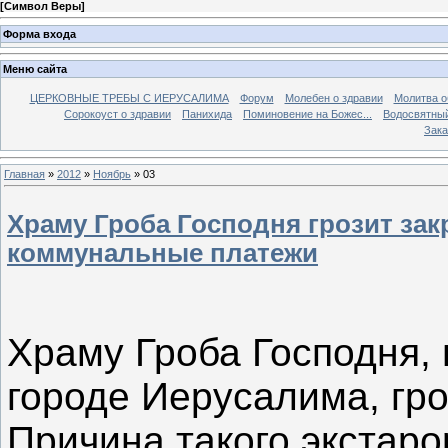
[
Символ Веры
]
Форма входа
Меню сайта
ЦЕРКОВНЫЕ ТРЕБЫ С ИЕРУСАЛИМА
Форум
Молебен о здравии
Молитва о
Сорокоуст о здравии
Панихида
Поминовение на Божес...
Водосвятны
Зака
Главная
»
2012
»
Ноябрь
»
03
Храму Гроба Господня грозит зак
коммунальные платежи
Храму Гроба Господня,
городе Иерусалима, гр
Причина такого экстаро