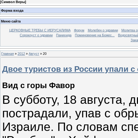
[
Символ Веры
]
Форма входа
Меню сайта
ЦЕРКОВНЫЕ ТРЕБЫ С ИЕРУСАЛИМА
Форум
Молебен о здравии
Молитва о
Сорокоуст о здравии
Панихида
Поминовение на Божес...
Водосвятны
Зака
Главная
»
2012
»
Август
»
20
Двое туристов из России упали с
Вид с горы Фавор
В субботу, 18 августа,
пострадали, упав с обр
Израиле. По словам сп