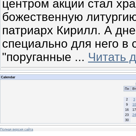
центром акции стал хр
божественную литургию
патриарх Кирилл. А дне
специально для него в 
"поруганные
...
Читать 
Calendar
Пн
Вт
2
3
9
10
16
17
23
24
30
Полная версия сайта