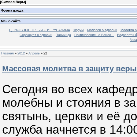
[
Символ Веры
]
Форма входа
Меню сайта
ЦЕРКОВНЫЕ ТРЕБЫ С ИЕРУСАЛИМА
Форум
Молебен о здравии
Молитва о
Сорокоуст о здравии
Панихида
Поминовение на Божес...
Водосвятны
Зака
Главная
»
2012
»
Апрель
»
22
Массовая молитва в защиту веры
Сегодня во всех кафед
молебны и стояния в з
святынь, церкви и её д
служба начнется в 14:0