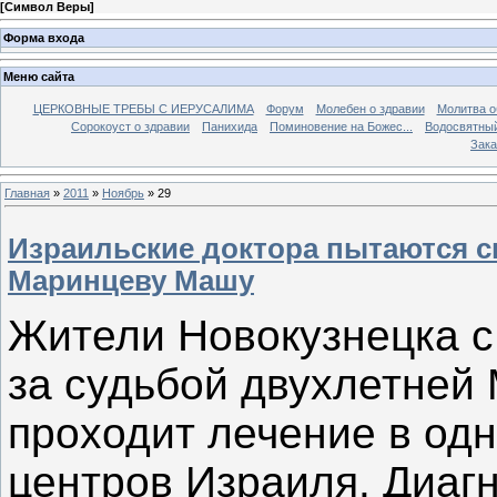
[
Символ Веры
]
Форма входа
Меню сайта
ЦЕРКОВНЫЕ ТРЕБЫ С ИЕРУСАЛИМА
Форум
Молебен о здравии
Молитва о
Сорокоуст о здравии
Панихида
Поминовение на Божес...
Водосвятны
Зака
Главная
»
2011
»
Ноябрь
»
29
Израильские доктора пытаются с
Маринцеву Машу
Жители Новокузнецка с
за судьбой двухлетней
проходит лечение в одн
центров Израиля. Диагно