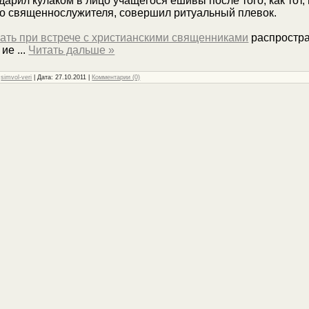
арил кулаком в лицо учащегося ешивы после того, как тот,
го священнослужителя, совершил ритуальный плевок.
ать при встрече с христианскими священниками
распростра
 ие
...
Читать дальше »
:
simvol-veri
| Дата:
27.10.2011
|
Комментарии (0)