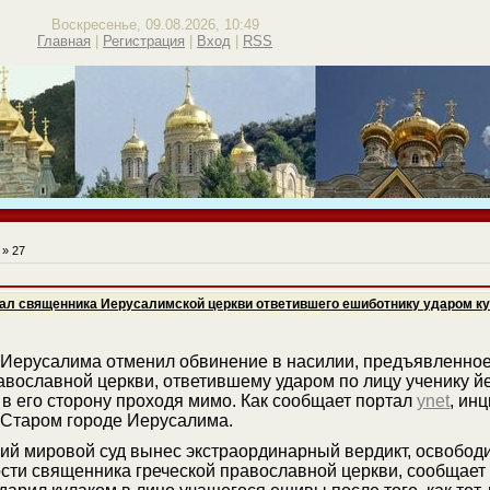
Воскресенье, 09.08.2026, 10:49
Главная
|
Регистрация
|
Вход
|
RSS
»
27
ал священника Иерусалимской церкви ответившего ешиботнику ударом ку
 Иерусалима отменил обвинение в насилии, предъявленно
авославной церкви, ответившему ударом по лицу ученику 
в его сторону проходя мимо. Как сообщает портал
ynet
, ин
 Старом городе Иерусалима.
ий мировой суд вынес экстраординарный вердикт, освободи
сти священника греческой православной церкви, сообщает 