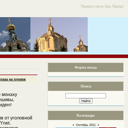
Приветствую Вас
Гость
!
Форма входа
лака на плевок
Поиск
е монаху
йешивы,
цидент
Календарь
в от уголовной
Ynet.
«
Октябрь 2011
»