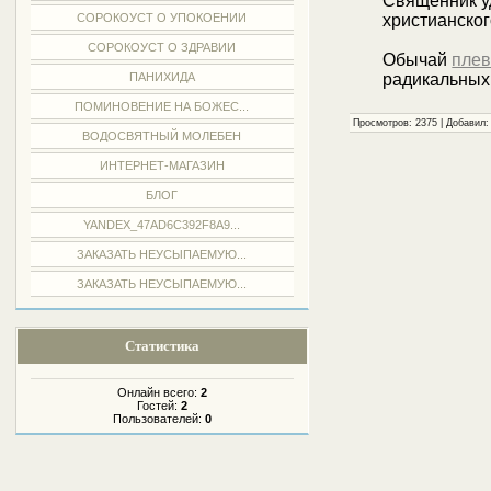
Священник уд
СОРОКОУСТ О УПОКОЕНИИ
христианско
СОРОКОУСТ О ЗДРАВИИ
Обычай
плев
ПАНИХИДА
радикальных
ПОМИНОВЕНИЕ НА БОЖЕС...
Просмотров: 2375 | Добавил
ВОДОСВЯТНЫЙ МОЛЕБЕН
ИНТЕРНЕТ-МАГАЗИН
БЛОГ
YANDEX_47AD6C392F8A9...
ЗАКАЗАТЬ НЕУСЫПАЕМУЮ...
ЗАКАЗАТЬ НЕУСЫПАЕМУЮ...
Статистика
Онлайн всего:
2
Гостей:
2
Пользователей:
0