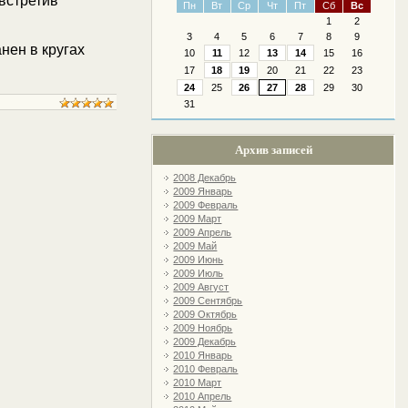
 встретив
Пн
Вт
Ср
Чт
Пт
Сб
Вс
1
2
3
4
5
6
7
8
9
нен в кругах
10
11
12
13
14
15
16
17
18
19
20
21
22
23
24
25
26
27
28
29
30
31
Архив записей
2008 Декабрь
2009 Январь
2009 Февраль
2009 Март
2009 Апрель
2009 Май
2009 Июнь
2009 Июль
2009 Август
2009 Сентябрь
2009 Октябрь
2009 Ноябрь
2009 Декабрь
2010 Январь
2010 Февраль
2010 Март
2010 Апрель