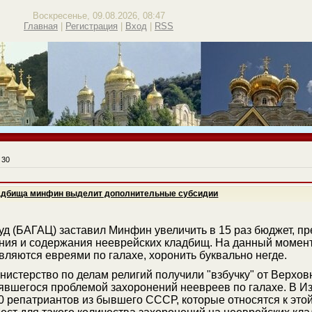
Воскресенье, 09.08.2026, 08:47
Главная
|
Регистрация
|
Вход
|
RSS
30
ладбища минфин выделит дополнительные субсидии
уд (БАГАЦ) заставил Минфин увеличить в 15 раз бюджет, п
ния и содержания нееврейских кладбищ. На данный момент
вляются евреями по галахе, хоронить буквально негде.
истерство по делам религий получили "взбучку" от Верхов
явшегося проблемой захоронений неевреев по галахе. В И
0 репатриантов из бывшего СССР, которые относятся к этой