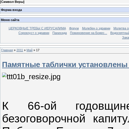
[
Символ Веры
]
Форма входа
Меню сайта
ЦЕРКОВНЫЕ ТРЕБЫ С ИЕРУСАЛИМА
Форум
Молебен о здравии
Молитва о
Сорокоуст о здравии
Панихида
Поминовение на Божес...
Водосвятны
Зака
Главная
»
2011
»
Май
»
17
Памятные таблички установлены
К 66-ой годовщи
безоговорочной капит