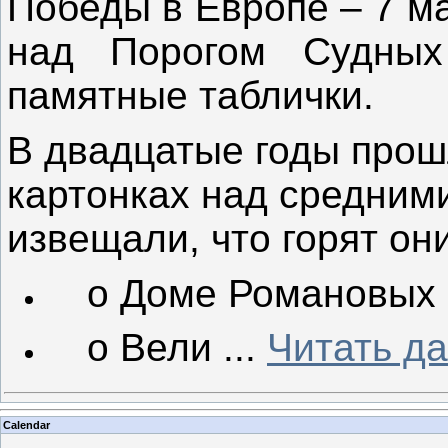
Победы в Европе – 7 м
над Порогом Судных
памятные таблички.
В двадцатые годы прош
картонках над средним
извещали, что горят он
о Доме Романовых 
о Вели
...
Читать д
Calendar