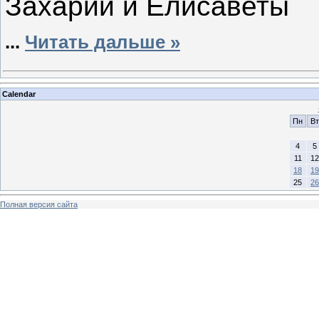
Захарии и Елисаветы
...
Читать дальше »
Calendar
Пн
Вт
4
5
11
12
18
19
25
26
Полная версия сайта