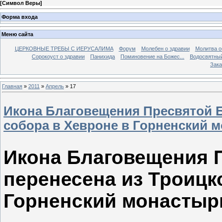
[
Символ Веры
]
Форма входа
Меню сайта
ЦЕРКОВНЫЕ ТРЕБЫ С ИЕРУСАЛИМА
Форум
Молебен о здравии
Молитва о
Сорокоуст о здравии
Панихида
Поминовение на Божес...
Водосвятны
Зака
Главная
»
2011
»
Апрель
»
17
Икона Благовещения Пресвятой Б
собора в Хевроне в Горненский 
Икона Благовещения 
перенесена из Троицк
Горненский монастыр