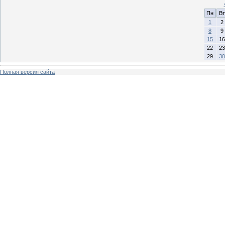
Пн
Вт
1
2
8
9
15
16
22
23
29
30
Полная версия сайта