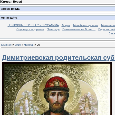
[
Символ Веры
]
Форма входа
Меню сайта
ЦЕРКОВНЫЕ ТРЕБЫ С ИЕРУСАЛИМА
Форум
Молебен о здравии
Молитва о
Сорокоуст о здравии
Панихида
Поминовение на Божес...
Водосвятны
Зака
Главная
»
2010
»
Ноябрь
»
06
Димитриевская родительская суб