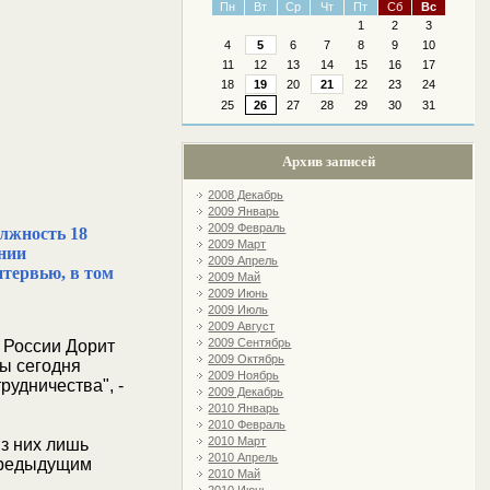
Пн
Вт
Ср
Чт
Пт
Сб
Вс
1
2
3
4
5
6
7
8
9
10
11
12
13
14
15
16
17
18
19
20
21
22
23
24
25
26
27
28
29
30
31
Архив записей
2008 Декабрь
2009 Январь
2009 Февраль
олжность 18
2009 Март
ении
2009 Апрель
нтервью, в том
2009 Май
2009 Июнь
2009 Июль
2009 Август
2009 Сентябрь
 России Дорит
2009 Октябрь
ты сегодня
2009 Ноябрь
рудничества", -
2009 Декабрь
2010 Январь
2010 Февраль
2010 Март
из них лишь
2010 Апрель
 предыдущим
2010 Май