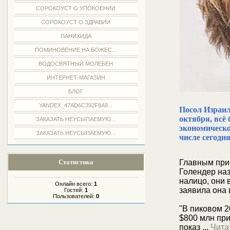
СОРОКОУСТ О УПОКОЕНИИ
СОРОКОУСТ О ЗДРАВИИ
ПАНИХИДА
ПОМИНОВЕНИЕ НА БОЖЕС...
ВОДОСВЯТНЫЙ МОЛЕБЕН
ИНТЕРНЕТ-МАГАЗИН
БЛОГ
YANDEX_47AD6C392F8A9...
Посол Израил
октября, всё
ЗАКАЗАТЬ НЕУСЫПАЕМУЮ...
экономическо
ЗАКАЗАТЬ НЕУСЫПАЕМУЮ...
числе сегодн
Главным при
Статистика
Голендер наз
налицо, они 
Онлайн всего:
1
заявила она
Гостей:
1
Пользователей:
0
"В пиковом 2
$800 млн при
показ
...
Чита