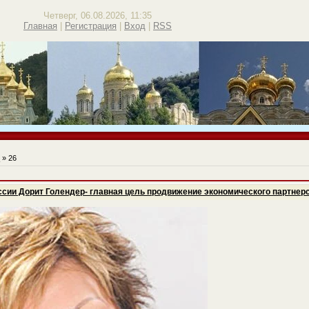
Четверг, 06.08.2026, 11:35
Главная
|
Регистрация
|
Вход
|
RSS
ь
»
26
ссии Дорит Голендер- главная цель продвижение экономического партнерс