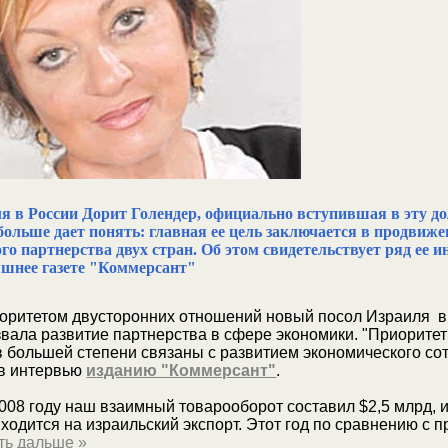
я в России Дорит Голендер, официально вступившая в эту д
 больше дает понять: главная ее цель заключается в продвиж
го партнерства двух стран. Об этом свидетельствует ряд ее и
яшнее газете "Коммерсант"
оритетом двусторонних отношений новый посол Израиля в
вала развитие партнерства в сфере экономики. "Приорите
в большей степени связаны с развитием экономического сот
 в интервью
изданию "Коммерсант"
.
008 году наш взаимный товарооборот составил $2,5 млрд, 
ходится на израильский экспорт. Этот год по сравнению с
ть дальше »