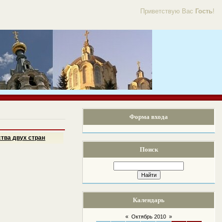
Приветствую Вас
Гость
!
Форма входа
тва двух стран
Поиск
Календарь
«
Октябрь 2010
»