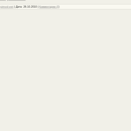
:
simvol-veri
| Дата:
26.10.2010
|
Комментарии (0)