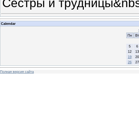
Сестры и трудницы&nb
Calendar
Пн
Вт
5
6
12
13
19
20
26
27
Полная версия сайта