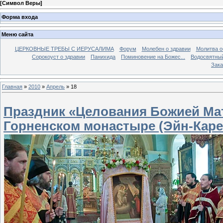
[
Символ Веры
]
Форма входа
Меню сайта
ЦЕРКОВНЫЕ ТРЕБЫ С ИЕРУСАЛИМА
Форум
Молебен о здравии
Молитва о
Сорокоуст о здравии
Панихида
Поминовение на Божес...
Водосвятны
Зака
Главная
»
2010
»
Апрель
»
18
Праздник «Целования Божией Ма
Горненском монастыре (Эйн-Каре