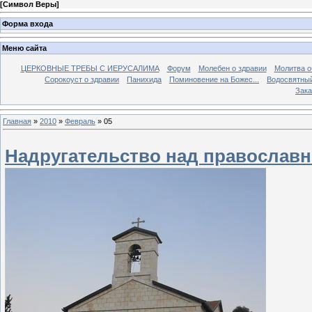
[
Символ Веры
]
Форма входа
Меню сайта
ЦЕРКОВНЫЕ ТРЕБЫ С ИЕРУСАЛИМА
Форум
Молебен о здравии
Молитва о
Сорокоуст о здравии
Панихида
Поминовение на Божес...
Водосвятны
Зака
Главная
»
2010
»
Февраль
»
05
Надругательство над православ