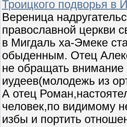
Троицкого подворья в 
Вереница надругательс
православной церкви c
в Мигдаль ха-Эмеке ст
обыденным. Отец Алек
не обращать внимание 
иудеев(молодежь из ор
А отец Роман,настояте
человек,по видимому не
избы и портить отноше