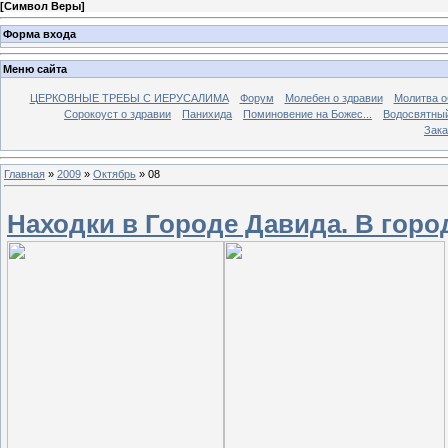
[
Символ Веры
]
Форма входа
Меню сайта
ЦЕРКОВНЫЕ ТРЕБЫ С ИЕРУСАЛИМА
Форум
Молебен о здравии
Молитва о
Сорокоуст о здравии
Панихида
Поминовение на Божес...
Водосвятны
Зака
Главная
»
2009
»
Октябрь
»
08
Находки в Городе Давида. В гор