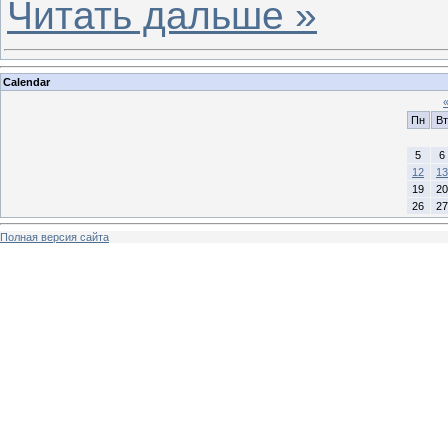
Читать дальше »
Calendar
Пн
Вт
5
6
12
13
19
20
26
27
Полная версия сайта