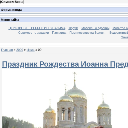
[
Символ Веры
]
Форма входа
Меню сайта
ЦЕРКОВНЫЕ ТРЕБЫ С ИЕРУСАЛИМА
Форум
Молебен о здравии
Молитва о
Сорокоуст о здравии
Панихида
Поминовение на Божес...
Водосвятны
Зака
Главная
»
2009
»
Июль
»
09
Праздник Рождества Иоанна Пред