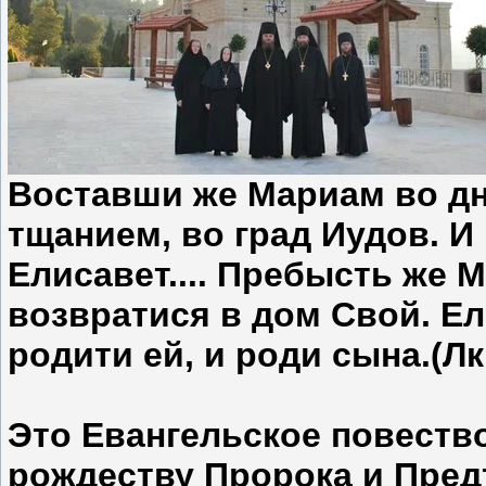
Воставши же Мариам во дни
тщанием, во град Иудов. И
Елисавет.... Пребысть же 
возвратися в дом Свой. Е
родити ей, и роди сына.(Лк.1
Это Евангельское повеств
рождеству Пророка и Пред