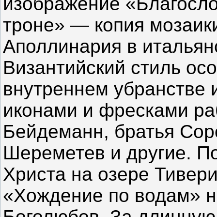
изображение «Благосл
троне» — копия мозаик
Аполлинария в итальян
Византийский стиль ос
внутреннем убранстве 
иконами и фресками ра
Бейдеманн, братья Сор
Шереметев и другие. П
Христа на озере Тивер
«Хождение по водам» н
Боголюбов. За длинную