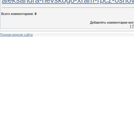
aleksandra-nevskogo-xram-rpcz-osnova
Всего комментариев
:
0
Добавлять комментарии могу
[
Р
Полная версия сайта