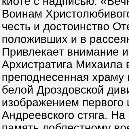
киоте с надписью: «Ве
Воинам Христолюбивого
честь и достоинство От
положивших и в рассея
Привлекает внимание и
Архистратига Михаила 
преподнесенная храму 
белой Дроздовской див
изображением первого 
Андреевского стяга. На
память доблестному во