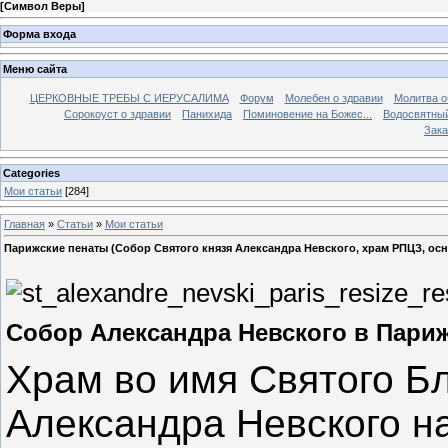
[
Символ Веры
]
Форма входа
Меню сайта
ЦЕРКОВНЫЕ ТРЕБЫ С ИЕРУСАЛИМА
Форум
Молебен о здравии
Молитва о
Сорокоуст о здравии
Панихида
Поминовение на Божес...
Водосвятны
Зака
Categories
Мои статьи
[284]
Главная
»
Статьи
»
Мои статьи
Парижские пенаты (Собор Святого князя Александра Невского, храм РПЦЗ, о
Собор Александра Невского в Пари
Храм во имя Святого Бл
Александра Невского н