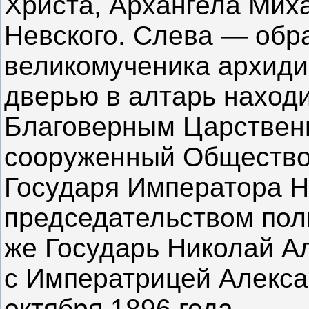
Христа, Архангела Мих
Невского. Слева — обр
великомученика архиди
дверью в алтарь наход
Благоверным Царствен
сооруженный Общество
Государя Императора Ни
председательством полк
же Государь Николай А
с Императрицей Алекс
октября 1896 года.