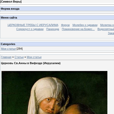
[
Символ Веры
]
Форма входа
Меню сайта
ЦЕРКОВНЫЕ ТРЕБЫ С ИЕРУСАЛИМА
Форум
Молебен о здравии
Молитва о
Сорокоуст о здравии
Панихида
Поминовение на Божес...
Водосвятны
Зака
Categories
Мои статьи
[284]
Главная
»
Статьи
»
Мои статьи
Церковь Св.Анны в Вифезде (Иерусалим)