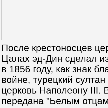
После крестоносцев цер
Цалах эд-Дин сделал из
в 1856 году, как знак б
войне, турецкий султа
церковь Наполеону III. 
передана "Белым отцам”