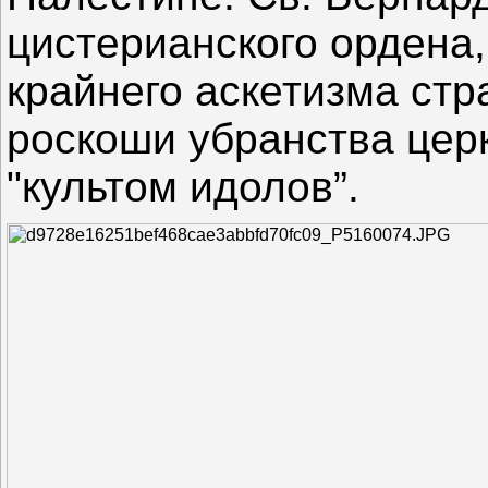
цистерианского ордена
крайнего аскетизма стр
роскоши убранства церк
"культом идолов”.