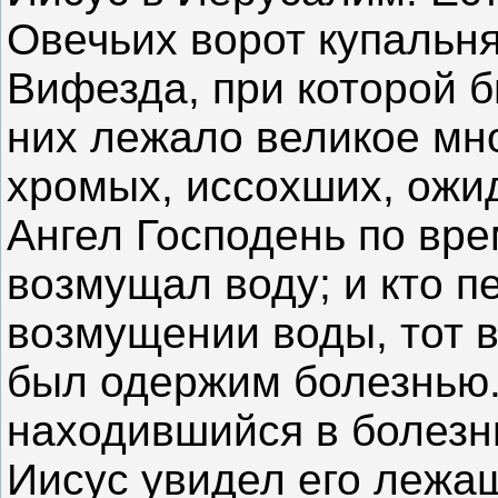
Овечьих ворот купальн
Вифезда, при которой б
них лежало великое мн
хромых, иссохших, ожи
Ангел Господень по вр
возмущал воду; и кто п
возмущении воды, тот 
был одержим болезнью.
находившийся в болезни
Иисус увидел его лежащ