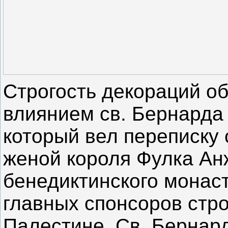
Строгость декораций о
влиянием св. Бернарда 
который вел переписку
женой короля Фулка Ан
бенедиктинского монаст
главных спонсоров стр
Палестине. Св. Бернард