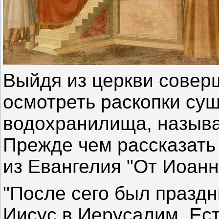
Выйдя из церкви совер
осмотреть раскопки су
водохранилища, назыв
Прежде чем рассказать 
из Евангелия "От Иоанна
"После сего был праздн
Иисус в Иерусалим. Ес