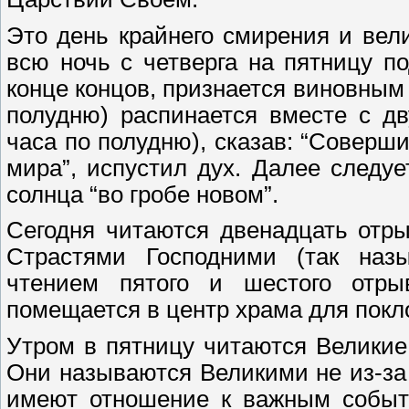
Это день крайнего смирения и вел
всю ночь с четверга на пятницу по
конце концов, признается виновным 
полудню) распинается вместе с д
часа по полудню), сказав: “Соверши
мира”, испустил дух. Далее следуе
солнца “во гробе новом”.
Сегодня читаются двенадцать отры
Страстями Господними (так наз
чтением пятого и шестого отры
помещается в центр храма для покл
Утром в пятницу читаются Великие
Они называются Великими не из-за 
имеют отношение к важным событи