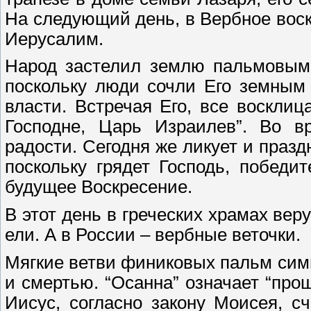
На следующий день, в Вербное воск
Иерусалим.
Народ застелил землю пальмовыми
поскольку люди сочли Его земным
власти. Встречая Его, все воскли
Господне, Царь Израилев”. Во в
радости. Сегодня же ликует и праз
поскольку грядет Господь, побед
будущее Воскресение.
В этот день в греческих храмах ве
ели. А в России – вербные веточки.
Мягкие ветви финиковых пальм сим
и смертью. “Осанна” означает “прош
Иисус, согласно закону Моисея, 