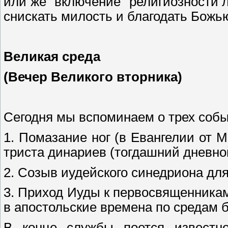
или же “включение” религиозности 
снискать милость и благодать Божь
Великая среда
(Вечер Великого вторника)
Сегодня мы вспоминаем о трех собы
1. Помазание ног (в Евангелии от 
триста динариев (тогдашний дневно
2. Созыв иудейского синедриона дл
3. Приход Иуды к первосвященникам 
в апостольские времена по средам б
В конце службы поется известне