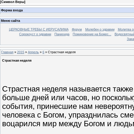
[
Символ Веры
]
Форма входа
Меню сайта
ЦЕРКОВНЫЕ ТРЕБЫ С ИЕРУСАЛИМА
Форум
Молебен о здравии
Молитва о
Сорокоуст о здравии
Панихида
Поминовение на Божес...
Водосвятны
Зака
Главная
»
2015
»
Апрель
»
6
» Страстная неделя
Страстная неделя
Страстная неделя называется также 
больше дней или часов, но поскольк
события, принесшие нам невероятну
человека с Богом, упразднилась сме
воцарился мир между Богом и людь