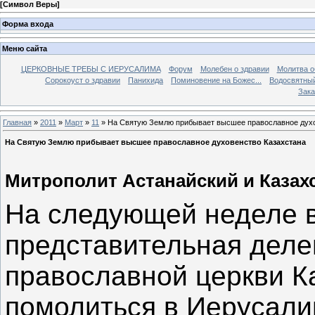
[
Символ Веры
]
Форма входа
Меню сайта
ЦЕРКОВНЫЕ ТРЕБЫ С ИЕРУСАЛИМА
Форум
Молебен о здравии
Молитва о
Сорокоуст о здравии
Панихида
Поминовение на Божес...
Водосвятны
Зака
Главная
»
2011
»
Март
»
11
» На Святую Землю прибывает высшее православное духо
На Святую Землю прибывает высшее православное духовенство Казахстана
Митрополит Астанайский и Казах
На следующей неделе в
представительная деле
православной церкви К
помолиться в Иерусали