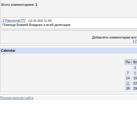
Всего комментариев
:
1
1
Palomnik777
(12.03.2011 11:26)
Помощи Божией Владыке и всей делегации.
Добавлять комментарии могу
[
Р
Calendar
Пн
Вт
1
7
8
14
15
21
22
28
29
Полная версия сайта