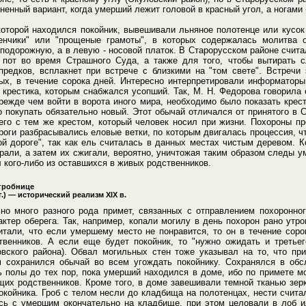
енный вариант, когда умерший лежит головой в красный угол, а ногами -
которой находился покойник, вывешивали льняное полотенце или кусок
енчики" или "прощеные грамоты", в которых содержалась молитва о
подорожную, а в левую - носовой платок. В Старорусском районе счита
ь пот во время Страшного Суда, а также для того, чтобы вытирать с
редков, всплакнет при встрече с близкими на "том свете". Встречи 
х, в течение сорока дней. Интересно интерпретировали информаторы
крестика, которым снабжался усопший. Так, М. Н. Федорова говорила 
прежде чем войти в ворота иного мира, необходимо было показать крест
покупать обязательно новый. Этот обычай отличался от принятого в 
его с тем же крестом, который человек носил при жизни. Похороны пр
роги разбрасывались еловые ветки, по которым двигалась процессия, 
ой дороге", так как ель считалась в данных местах чистым деревом. 
рали, а затем их сжигали, вероятно, уничтожая таким образом следы у
л кого-либо из оставшихся в живых родственников.
 гробнице
г.) — исторический реализм XIX в.
но много разного рода примет, связанных с отправлением похоронног
ктер оберега. Так, например, копали могилу в день похорон рано утр
итали, что если умершему место не понравится, то он в течение сор
ственников. А если еще будет покойник, то "нужно ожидать и третьег
вского района). Обвал могильных стен тоже указывал на то, что при
 сохранился обычай во всем угождать покойнику. Сохранялся в об
ь полы до тех пор, пока умерший находился в доме, ибо по примете м
щих родственников. Кроме того, в доме завешивали темной тканью зер
окойника. Гроб с телом несли до кладбища на полотенцах, нести счита
сь с умершим окончательно на кладбище, при этом целовали в лоб ил