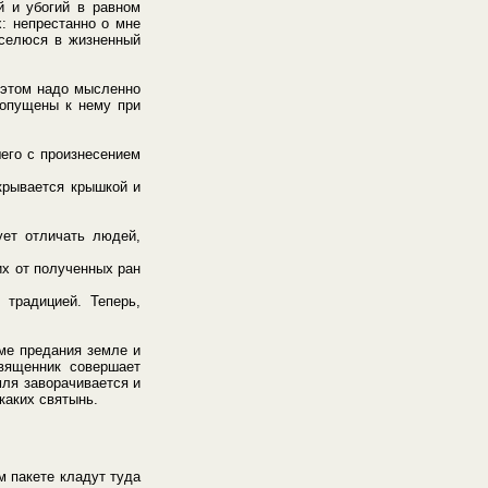
й и убогий в равном
: непрестанно о мне
вселюся в жизненный
 этом надо мысленно
допущены к нему при
его с произнесением
крывается крышкой и
ует отличать людей,
их от полученных ран
 традицией. Теперь,
ме предания земле и
вященник совершает
мля заворачивается и
каких святынь.
м пакете кладут туда