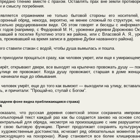
 предано тлению вместе с прахом. Оставлять прах вне земли противор
и и смыслу погребения.
является отражением не только бытовой стороны его носителей,
оронный обряд, некогда, вероятно, не менее сложный по структуре, ч
 сильно редуцированном виде. Об этом говорят и беседы с информат
 годов (например, с Федоровой М. Н., уроженки деревни Дорожново Ок
авшей в поселке Кулотино этого же района, или с Власовой А. Я., у
а, проживавшей на время записи в деревне Дубки названного района).
го ставили стакан с водой, чтобы душа вымылась и пошла.
 приходили прощаться сразу, как человек умрет, или еще к умирающем
умрёт, открывают двери, все выходят на крылечко провожать душу — по
улице ее провожают. Когда душу провожают, старшая в доме женщи
ь начинали еще до обмывания.
к человек умрёт, еще до того как вымоют — выходили на улицу, вставали
ь, и причитали: "Прощай-ко, ступай с Богом”.
а заднем фоне видна приближающаяся стража)
од
показало, что русская деревня советской эпохи сохранила импрови
фольклорный текст каждый раз как бы создается заново на основе сл
центральный для обряда, несмотря на произошедшие с ним разрушител
т свою бытовую функцию. Причет продолжает сохранять культурну
 художественные достоинства, исчезает ряд обязательных моментов (
оисходящего на похоронах). Жанр становится все более клиширован