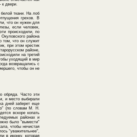
 к двери.
 белой ткани. На лоб
тпущения грехов. В
ли, что он нужен для
лезы, если человек,
эти происходили, по
 Окуловского района
о том, что он служит
ик, при этом крестик
Старорусском районе,
оисходили на третий
чтобы уходящий в мир
Когда возвращались с
мершего, чтобы он не
о обряда. Часто эти
ом, и место выбирали
ока дней заберет еще
о" (по словам М. Н.
дется вскоре копать
следуемых районах и
ожно было "вымести"
кала, чтобы нечистая
лось "уважительнее",
и в иконку, которая