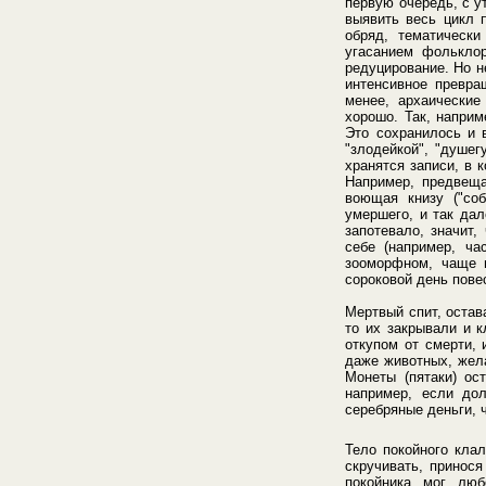
первую очередь, с у
выявить весь цикл п
обряд, тематическ
угасанием фольклор
редуцирование. Но н
интенсивное превра
менее, архаические
хорошо. Так, наприм
Это сохранилось и в
"злодейкой", "душег
хранятся записи, в 
Например, предвеща
воющая книзу ("со
умершего, и так дал
запотевало, значит,
себе (например, ча
зооморфном, чаще в
сороковой день пове
Мертвый спит, остав
то их закрывали и 
откупом от смерти, 
даже животных, жела
Монеты (пятаки) ос
например, если до
серебряные деньги, 
Тело покойного клал
скручивать, принос
покойника мог люб