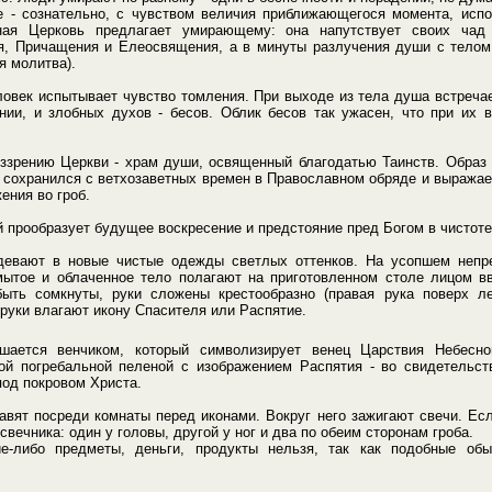
ие - сознательно, с чувством величия приближающегося момента, испо
ная Церковь предлагает умирающему: она напутствует своих чад
я, Причащения и Елеосвящения, а в минуты разлучения души с телом
я молитва).
овек испытывает чувство томления. При выходе из тела душа встреча
нии, и злобных духов - бесов. Облик бесов так ужасен, что при их 
оззрению Церкви - храм души, освященный благодатью Таинств. Образ 
 сохранился с ветхозаветных времен в Православном обряде и выражае
ения во гроб.
 прообразует будущее воскресение и предстояние пред Богом в чистоте
одевают в новые чистые одежды светлых оттенков. На усопшем непр
мытое и облаченное тело полагают на приготовленном столе лицом вве
ыть сомкнуты, руки сложены крестообразно (правая рука поверх л
 руки влагают икону Спасителя или Распятие.
шается венчиком, который символизирует венец Царствия Небесно
ой погребальной пеленой с изображением Распятия - во свидетельст
од покровом Христа.
авят посреди комнаты перед иконами. Вокруг него зажигают свечи. Ес
свечника: один у головы, другой у ног и два по обеим сторонам гроба.
ие-либо предметы, деньги, продукты нельзя, так как подобные обы