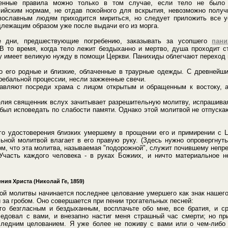
енные правила можно только в том случае, если тело не было
йским нормам, не отдав покойного для вскрытия, невозможно получ
вославным людям приходится мириться, но следует приложить все у
длежащим образом уже после выдачи его из морга.
 дни, предшествующие погребению, заказывать за усопшего
пан
 В то время, когда тело лежит бездыханно и мертво, душа проходит с
у имеет великую нужду в помощи Церкви. Панихиды облегчают переход 
о его родные и близкие, облаченные в траурные одежды. С древнейши
ребальной процессии, несли зажженные свечи.
авляют посреди храма с лицом открытым и обращенным к востоку, а
елия священник вслух зачитывает разрешительную молитву, испрашивая
был исповедать по слабости памяти. Однако этой молитвой не отпуска
го удостоверения близких умершему в прощении его и примирении с 
ьной молитвой влагает в его правую руку. (Здесь нужно опровергнут
ом, что эта молитва, называемая "подорожной", служит почившему неп
Участь каждого человека - в руках Божиих, и ничто материальное н
ния Христа (Николай Ге, 1859)
ой молитвы начинается последнее целование умершего как знак нашего
 за гробом. Оно совершается при пении трогательных песней:
о безгласным и бездыханным, восплачьте обо мне, все братия, и ср
едовал с вами, и внезапно настиг меня страшный час смерти; но п
следним целованием. Я уже более не поживу с вами или о чем-либо