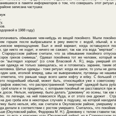
ранившееся в памяти информаторов о том, что совершать этот ритуал
районе записана частушка:
амуж
,
у,
ков.
едоровой в 1988 году)
оплачивать обмывание чем-нибудь из вещей покойного. Мыли покойног
ем горшок после выбрасывали в реку вместе с водой, обычай, в к
зыческое мироощущение. Был и иной вариант, когда оставшуюся по
, где никто не ходит, и ничего не сажают, так как эта вода "мертвая" -
 Старорусском районе считали, что за обмывание покойного отпуска
сорок грехов снимешь". Одевал покойника тот же человек, который 
 он "выглядел хорошо" (со слов Власовой А. Я.), ведь умерший о
тная одежда не только завещалась, но и готовилась заранее, таким о
еловека. Шитье одежды - тоже ритуал: когда ее шили, то узлы не дела
 один шов, иголкой вперед, швы не выворачивали, пуговицы не нашив
 отметила, что раньше чаще всего шили кофту и юбку. С большой с
 это позднейший обычай, может быть, относящийся уже к советскому 
графов известно, что распространенной "смертной" одеждой была руба
 гроб клали и те предметы, с которыми покойный не расставался при ж
 досок. Нельзя, например, было делать "домовину" из осины, так как 
бо, по легенде, на ней повесился Иуда, и от этого она дрожит . Ст
 на дно гроба или в некоторых случаях в подушку, на которой находил
жку было нельзя, ибо, как считали в Окуловском районе, умершему о
гда делали в соответствии с ростом умершего. Считалось, что покойник 
ьше (Окуловский район, Федорова М. Н.). Домовину с телом ставили та
не, то есть к красному углу (Окуловский район), но в Старорусском р