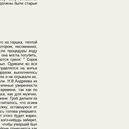
 должны были старые
о из горшка, теплой
отором, несомненно,
сле процедуры воду
 она могла погубить,
ются грехи: " Сорок
мыл. Одевали во все
тправлялся на житье
бразом, выполнялось
ли и не отрывали их,
али. Н.В.Андреева из
тепенью уверенности
времени, так как по
ха, как для мужчин,
изни. Гроб делали из
считалось, что осина
ружку, оставшуюся от
ась голова умершего.
т этого будет жарко.
кого-нибудь заберет,
к, чтобы умерший был
айоне отмечается как