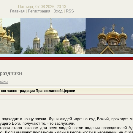
Пятница, 07.08.2026, 20:13
Главная
|
Регистрация
|
Вход
|
RSS
раздники
файлы
 согласно традиции Православной Церкви
 подходят к концу жизни. Души людей идут на суд Божий, проходят м
щего Бога, получают то, что заслужили.
оторая стала законом для всех людей после падения прародителей А
ю. Люди умирают по-разному - одни в беспечности и нерадении, не дума