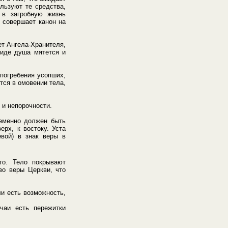
льзуют те средства,
 в загробную жизнь
 совершает канон на
ет Ангела-Хранителя,
виде душа мятется и
погребения усопших,
тся в омовении тела,
 и непорочности.
еменно должен быть
рх, к востоку. Уста
евой) в знак веры в
го. Тело покрывают
во веры Церкви, что
ли есть возможность,
чаи есть пережитки