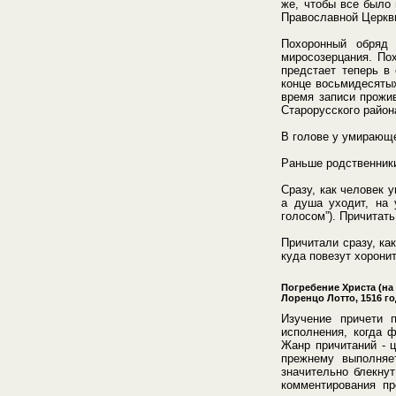
же, чтобы все было
Православной Церкв
Похоронный обряд 
миросозерцания. Пох
предстает теперь в
конце восьмидесятых
время записи прожив
Старорусского район
В голове у умирающе
Раньше родственники
Сразу, как человек 
а душа уходит, на 
голосом”). Причитат
Причитали сразу, ка
куда повезут хоронит
Погребение Христа (н
Лоренцо Лотто, 1516 г
Изучение причети 
исполнения, когда 
Жанр причитаний - 
прежнему выполняе
значительно блекнут
комментирования пр