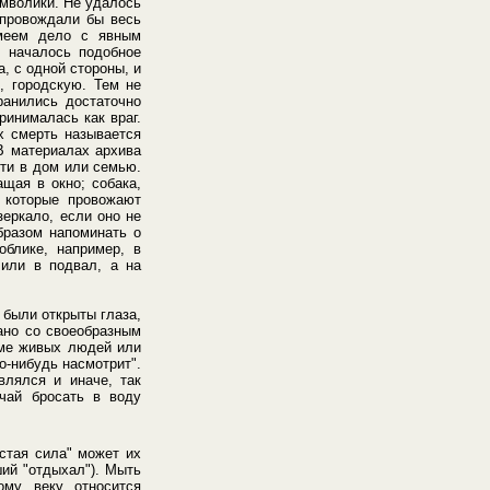
имволики. Не удалось
сопровождали бы весь
имеем дело с явным
я началось подобное
, с одной стороны, и
, городскую. Тем не
ранились достаточно
ринималась как враг.
ах смерть называется
 В материалах архива
рти в дом или семью.
щая в окно; собака,
 которые провожают
зеркало, если оно не
образом напоминать о
облике, например, в
 или в подвал, а на
 были открыты глаза,
ано со своеобразным
доме живых людей или
о-нибудь насмотрит".
влялся и иначе, так
чай бросать в воду
истая сила" может их
ий "отдыхал"). Мыть
ому веку относится