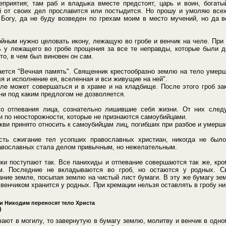
цеприятия; там раб и владыка вместе предстоят, царь и воин, богаты
й от своих дел прославится или постыдится. Но прошу и умоляю всех
 Богу, да не буду возведен по грехам моим в место мучений, но да 
ойным нужно целовать икону, лежащую во гробе и венчик на челе. При
ь у лежащего во гробе прощения за все те неправды, которые были 
 то, в чем был виновен он сам.
ается "Вечная память". Священник крестообразно землю на тело умерш
ля и исполнение ея, вселенная и вси живущие на ней".
ле может совершаться и в храме и на кладбище. После этого гроб за
 ни под каким предлогом не дозволяется.
о отпевания лица, сознательно лишившие себя жизни. От них след
 по неосторожности, которые не признаются самоубийцами.
ви принято относить к самоубийцам лиц, погибших при разбое и умерш
сть сжигание тел усопших православных христиан, никогда не было
равославных стала делом привычным, но нежелательным.
ки поступают так. Все панихиды и отпевание совершаются так же, кро
м. Последние не вкладываются во гроб, но остаются у родных. С
ние земле, посыпая землю на чистый лист бумаги. В эту же бумагу зе
 венчиком хранится у родных. При кремации нельзя оставлять в гробу ни
 Никодим переносят тело Христа
)
вают в могилу, то завернутую в бумагу землю, молитву и венчик в одно