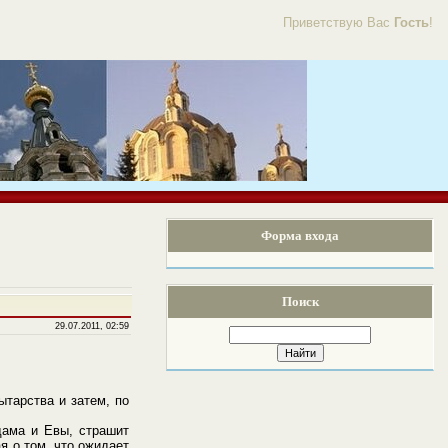
Приветствую Вас
Гость
!
Форма входа
Поиск
29.07.2011, 02:59
ытарства и затем, по
дама и Евы, страшит
я о том, что ожидает