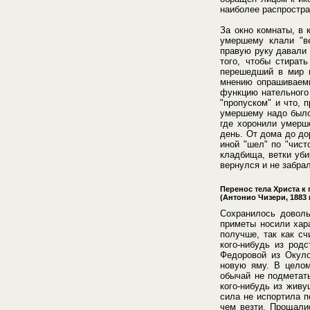
наиболее распростран
За окно комнаты, в 
умершему клали "в
правую руку давали 
того, чтобы стират
перешедший в мир п
мнению опрашиваемы
функцию нательного 
"пропуском" и что, 
умершему надо было 
где хоронили умерш
день. От дома до до
иной "шел" по "чист
кладбища, ветки уби
вернулся и не забра
Перенос тела Христа к
(Антонио Чизери, 1883 
Сохранилось доволь
приметы носили хара
получше, так как сч
кого-нибудь из род
Федоровой из Окуло
новую яму. В целом
обычай не подметат
кого-нибудь из живу
сила не испортила п
чем везти. Прощали