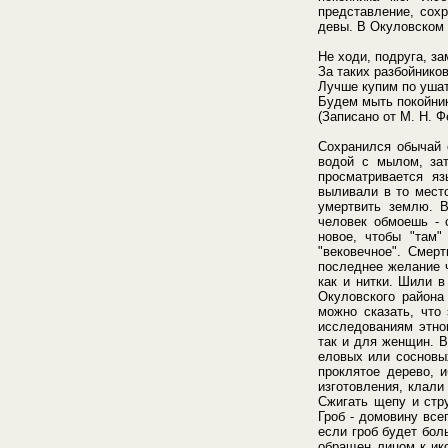
представление, сох
девы. В Окуловском 
Не ходи, подруга, з
За таких разбойников
Лучше купим по ушат
Будем мыть покойни
(Записано от М. Н. Ф
Сохранился обычай 
водой с мылом, зат
просматривается я
выливали в то место
умертвить землю. В
человек обмоешь - 
новое, чтобы "там"
"вековечное". Смер
последнее желание ч
как и нитки. Шили в
Окуловского района
можно сказать, что
исследованиям этно
так и для женщин. В
еловых или сосновых
проклятое дерево, и
изготовления, клали
Сжигать щепу и стру
Гроб - домовину все
если гроб будет бол
обращен лицом к ико