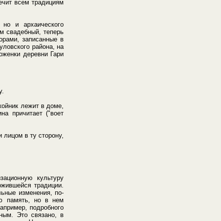
ечит всем традициям
 но и архаического
ем свадебный, теперь
орами, записанные в
уловского района, на
роженки деревни Гари
у.
койник лежит в доме,
на причитает ("воет
 лицом в ту сторону,
зационную культуру
ожившейся традиции.
ьные изменения, по-
ю память, но в нем
например, подробного
ным. Это связано, в