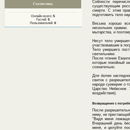
Соблюсти перечисл
Статистика
существующим росси
смерти. С этим пра
подготовить тело на
Онлайн всего:
5
Гостей:
5
Пользователей:
0
Весьма хорошо все
нескольких храмах.
мытарства, и поэтом
Несут тело умершег
участвовавшие в пог
Тело умершего пост
светильники.
После чтения Еванг
которые покойный за
сознательно.
Для более наглядно
свиток с разрешител
народе суеверие о т
Царство Небесное. 
воздействия).
Возвращение с погребе
После разрешительн
нему, не престающей
"Видя меня лежащег
Вчерашний день бес
меня, и целуйте по