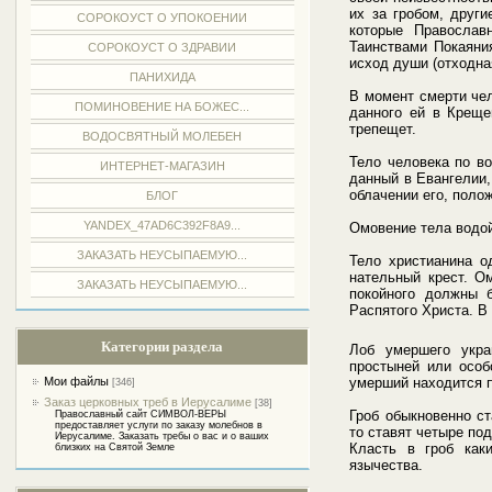
их за гробом, друг
СОРОКОУСТ О УПОКОЕНИИ
которые Православ
Таинствами Покаяни
СОРОКОУСТ О ЗДРАВИИ
исход души (отходна
ПАНИХИДА
В момент смерти чел
ПОМИНОВЕНИЕ НА БОЖЕС...
данного ей в Креще
трепещет.
ВОДОСВЯТНЫЙ МОЛЕБЕН
Тело человека по в
ИНТЕРНЕТ-МАГАЗИН
данный в Евангелии,
облачении его, полож
БЛОГ
YANDEX_47AD6C392F8A9...
Омовение тела водой
ЗАКАЗАТЬ НЕУСЫПАЕМУЮ...
Тело христианина 
нательный крест. О
ЗАКАЗАТЬ НЕУСЫПАЕМУЮ...
покойного должны б
Распятого Христа. В
Категории раздела
Лоб умершего укра
простыней или особ
Мои файлы
умерший находится п
[346]
Заказ церковных треб в Иерусалиме
[38]
Гроб обыкновенно ст
Православный сайт СИМВОЛ-ВЕРЫ
предоставляет услуги по заказу молебнов в
то ставят четыре под
Иерусалиме. Заказать требы о вас и о ваших
Класть в гроб как
близких на Святой Земле
язычества.