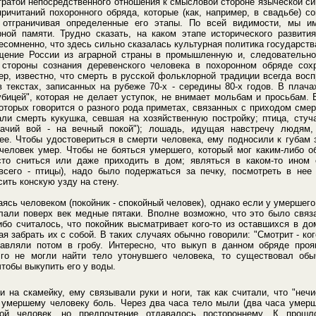
тратой непосредственного отношения к смысловой стороне языческой с
ричитаний похоронного обряда, которые (как, например, в свадьбе) 
и отграничивая определенные его этапы. По всей видимости, мы 
ной памяти. Трудно сказать, на каком этапе исторического развити
есомненно, что здесь сильно сказалась культурная политика государства
щение России из аграрной страны в промышленную и, следовательно
 стороны сознания деревенского человека в похоронном обряде сох
ер, известно, что смерть в русской фольклорной традиции всегда восп
 текстах, записанных на рубеже 70-х - середины 80-х годов. В плач
убицей", которая не делает уступок, не внимает мольбам и просьбам.
которых говорится о разного рода приметах, связанных с приходом сме
ли смерть кукушка, севшая на хозяйственную постройку; птица, стуча
бачий вой - на вечный покой"); лошадь, идущая навстречу людям,
ее. Чтобы удостовериться в смерти человека, ему подносили к губам 
 человек умер. Чтобы не бояться умершего, который мог каким-либо 
сто сниться или даже приходить в дом; являться в каком-то ином 
сего - птицы), надо было подержаться за печку, посмотреть в нее
сить конскую узду на стену.
аясь человеком (покойник - спокойный человек), однако если у умершего
клали поверх век медные пятаки. Вполне возможно, что это было связ
ибо считалось, что покойник высматривает кого-то из оставшихся в 
я забрать их с собой. В таких случаях обычно говорили: "Смотрит - ког
тавляли потом в гробу. Интересно, что выкуп в данном обряде проя
лго не могли найти тело утонувшего человека, то существовал обы
чтобы выкупить его у воды.
и на скамейку, ему связывали руки и ноги, так как считали, что "неч
я умершему человеку боль. Через два часа тело мыли (два часа умерш
ой человек, но предпочтение отдавалось постороннему. К прошл