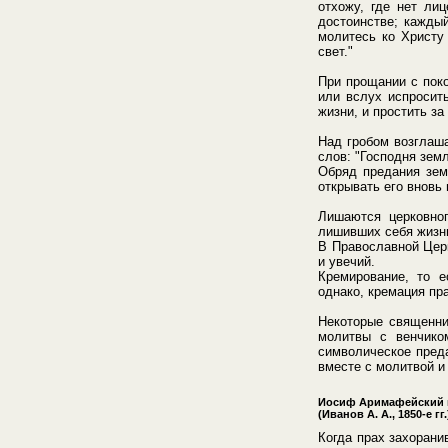
отхожу, где нет ли
достоинстве; кажды
молитесь ко Христу
свет."
При прощании с пок
или вслух испросит
жизни, и простить за
Над гробом возглаш
слов: "Господня зем
Обряд предания зем
открывать его вновь
Лишаются церковног
лишивших себя жизни
В Православной Церк
и увечий.
Кремирование, то е
однако, кремация п
Некоторые священни
молитвы с венчико
символическое преда
вместе с молитвой и
Иосиф Аримафейский и
(Иванов А. А., 1850-е гг.
Когда прах захорани