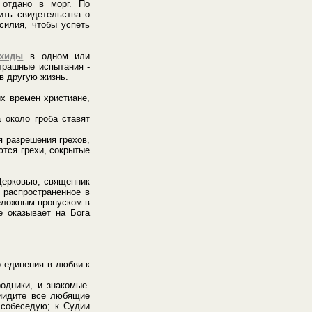
 отдано в морг. По
ить свидетельства о
силия, чтобы успеть
ихиды
в одном или
трашные испытания -
в другую жизнь.
х времен христиане,
 около гроба ставят
 разрешения грехов,
ются грехи, сокрытые
Церковью, священник
ь распространенное в
реложным пропуском в
е оказывает на Бога
 единения в любви к
одники, и знакомые.
риидите все любящие
 собеседую; к Судии