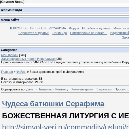
[
Символ Веры
]
Форма входа
Меню сайта
ЦЕРКОВНЫЕ ТРЕБЫ С ИЕРУСАЛИМА
Форум
Молебен о здравии
Молитва о
Сорокоуст о здравии
Панихида
Поминовение на Божес...
Водосвятны
Зака
Categories
Мои файлы
[346]
Заказ церковных треб в Иерусалиме
[38]
Православный сайт СИМВОЛ-ВЕРЫ предоставляет услуги по заказу молебнов в Иерус
Главная
»
Файлы
» Заказ церковных треб в Иерусалиме
В категории материалов
:
38
Показано материалов
:
21-30
Сортировать по
:
Дате
·
Названию
·
Рейтингу
·
Комментариям
·
Загрузкам
·
Просмот
Чудеса батюшки Серафима
БОЖЕСТВЕННАЯ ЛИТУРГИЯ С И
http://simvol-veri.ru/commodity/uslugi