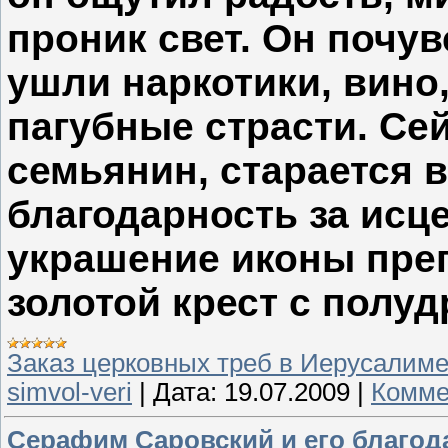
проник свет. Он почув
ушли наркотики, вино
пагубные страсти. Се
семьянин, старается 
благодарность за исц
украшение иконы пре
золотой крест с полу
Заказ церковных треб в Иерусалим
simvol-veri
|
Дата:
19.07.2009
|
Комме
Серафим Саровский и его благо