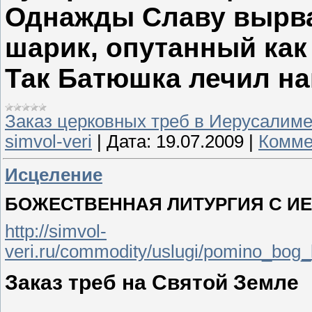
Однажды Славу вырва
шарик, опутанный как
Так Батюшка лечил на
Заказ церковных треб в Иерусалим
simvol-veri
|
Дата:
19.07.2009
|
Комме
Исцеление
БОЖЕСТВЕННАЯ ЛИТУРГИЯ С И
http://simvol-
veri.ru/commodity/uslugi/pomino_bog_l
Заказ треб на Святой Земле